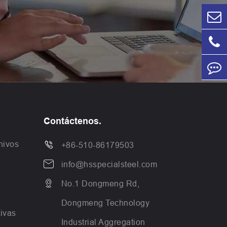
Contáctenos.
hivos

+86-510-86179503

info@hsspecialsteel.com

No.1 Dongmeng Rd,
Dongmeng Technology
tivas
Industrial Aggregation