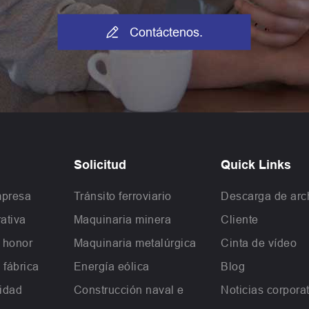

Contáctenos.
Solicitud
Quick Links
mpresa
Tránsito ferroviario
Descarga de arc
ativa
Maquinaria minera
Cliente
e honor
Maquinaria metalúrgica
Cinta de vídeo
 fábrica
Energía eólica
Blog
lidad
Construcción naval e
Noticias corpora