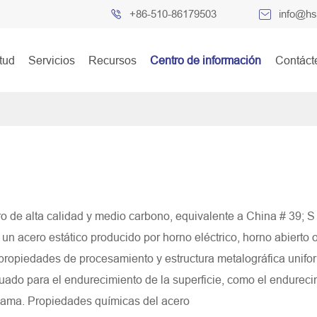

+86-510-86179503

info@hs
itud
Servicios
Recursos
Centro de información
Contáct
o de alta calidad y medio carbono, equivalente a China # 39; S
 un acero estático producido por horno eléctrico, horno abierto 
propiedades de procesamiento y estructura metalográfica unifo
cuado para el endurecimiento de la superficie, como el endureci
 llama. Propiedades químicas del acero