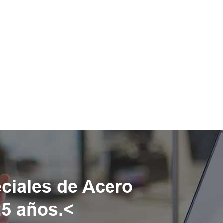
eciales de Acero
25 años.<