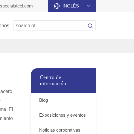
specialsteel.com

INGLÉS


enos.
Centro de
información
 acero
o
Blog
rme. El
Exposiciones y eventos
miento
Noticias corporativas