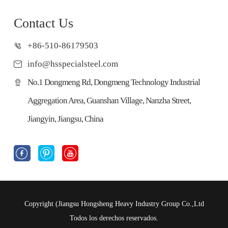
Contact Us
+86-510-86179503
info@hsspecialsteel.com
No.1 Dongmeng Rd, Dongmeng Technology Industrial
Aggregation Area, Guanshan Village, Nanzha Street,
Jiangyin, Jiangsu, China



Copyright (
Jiangsu Hongsheng Heavy Industry Group Co.,Ltd
Todos los derechos reservados.