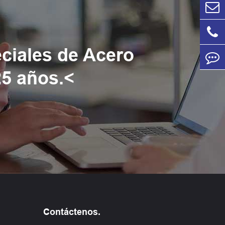
eciales de Acero
25 años.<
Contáctenos.