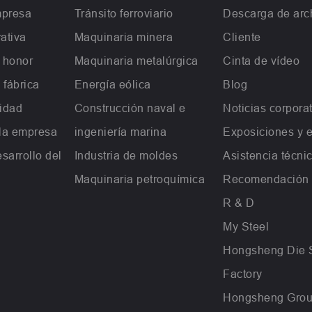
mpresa
Tránsito ferroviario
Descarga de arc
ativa
Maquinaria minera
Cliente
e honor
Maquinaria metalúrgica
Cinta de vídeo
 fábrica
Energía eólica
Blog
lidad
Construcción naval e
Noticias corpora
 la empresa
ingeniería marina
Exposiciones y 
esarrollo del
Industria de moldes
Asistencia técni
Maquinaria petroquímica
Recomendación
R & D
My Steel
Hongsheng Die 
Factory
Hongsheng Gro