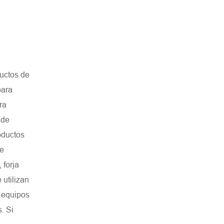
ductos de
para
ra
 de
oductos
de
 forja
 utilizan
s equipos
. Si