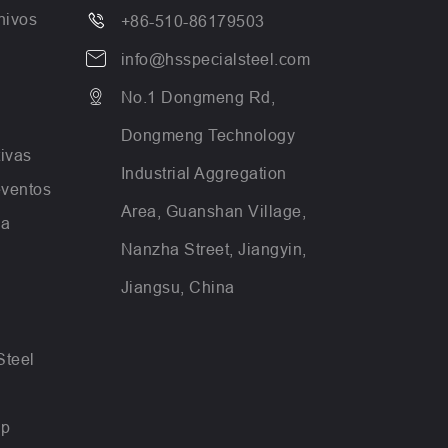
hivos

+86-510-86179503

info@hsspecialsteel.com

No.1 Dongmeng Rd,
Dongmeng Technology
tivas
Industrial Aggregation
eventos
Area, Guanshan Village,
ca
Nanzha Street, Jiangyin,
Jiangsu, China
Steel
up